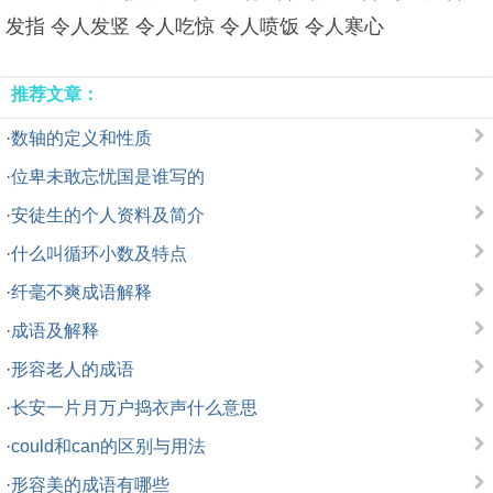
发指 令人发竖 令人吃惊 令人喷饭 令人寒心
推荐文章：
·
数轴的定义和性质
·
位卑未敢忘忧国是谁写的
·
安徒生的个人资料及简介
·
什么叫循环小数及特点
·
纤毫不爽成语解释
·
成语及解释
·
形容老人的成语
·
长安一片月万户捣衣声什么意思
·
could和can的区别与用法
·
形容美的成语有哪些