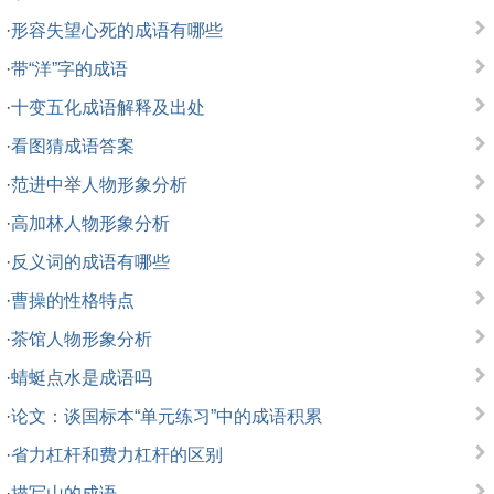
·
形容失望心死的成语有哪些
·
带“洋”字的成语
·
十变五化成语解释及出处
·
看图猜成语答案
·
范进中举人物形象分析
·
高加林人物形象分析
·
反义词的成语有哪些
·
曹操的性格特点
·
茶馆人物形象分析
·
蜻蜓点水是成语吗
·
论文：谈国标本“单元练习”中的成语积累
·
省力杠杆和费力杠杆的区别
·
描写山的成语