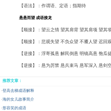
【语法】：作谓语、定语；指期待
悬悬而望 成语接龙
【顺接】：望云之情 望其肩背 望其肩项 望其项背
【顺接】：悲观失望 不负众望 不餍人望 迟回观望
【逆接】：浮寄孤悬 解民倒悬 明镜高悬 匏瓜徒悬
【逆接】：悬为厉禁 悬兵束马 悬军深入 悬剑空垄
推荐文章：
·
登高去梯成语解释
·
海的女儿故事简介
·
形容笑的成语