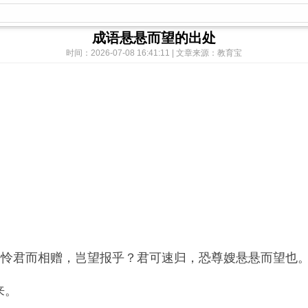
成语悬悬而望的出处
时间：2026-07-08 16:41:11 | 文章来源：教育宝
怜君而相赠，岂望报乎？君可速归，恐尊嫂悬悬而望也。
来。