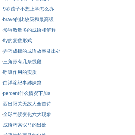
·
9岁孩子不想上学怎么办
·
brave的比较级和最高级
·
形容数量多的成语和解释
·
fly的复数形式
·
弄巧成拙的成语故事及出处
·
三角形有几条线段
·
呼吸作用的实质
·
白洋淀纪事姊妹篇
·
percent什么情况下加s
·
西出阳关无故人全首诗
·
全球气候变化六大现象
·
成语朽索驭马的出处