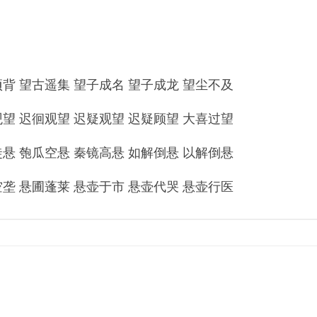
 望古遥集 望子成名 望子成龙 望尘不及
 迟徊观望 迟疑观望 迟疑顾望 大喜过望
 匏瓜空悬 秦镜高悬 如解倒悬 以解倒悬
 悬圃蓬莱 悬壶于市 悬壶代哭 悬壶行医