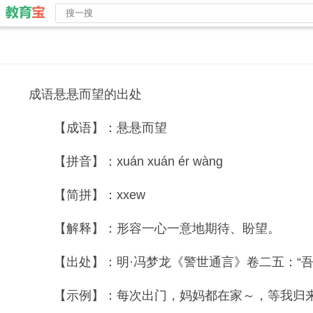
成语悬悬而望的出处
【成语】：悬悬而望
【拼音】：xuán xuán ér wàng
【简拼】：xxew
【解释】：形容一心一意地期待、盼望。
【出处】：明·冯梦龙《警世通言》卷二五：“吾
【示例】：每次出门，妈妈都在家～，等我归