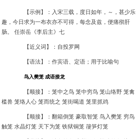
【示例】：入宋三载，度日如年，～，甚少乐
趣，今日求为一布衣亦不可得，每念及兹，便痛彻肝
肠。 任崇岳《李后主》七
【近义词】：自投罗网
【语法】：作宾语、定语；用于比喻句
鸟入樊笼 成语接龙
【顺接】：笼中之鸟 笼中穷鸟 笼山络野 笼禽
槛兽 笼络人心 笼而统之 笼街喝道 笼里抓鸡
【顺接】：翻箱倒笼 豪取智笼 鸟入樊笼 穷鸟
触笼 水晶灯笼 天下为笼 铁狱铜笼 箯笋灯笼