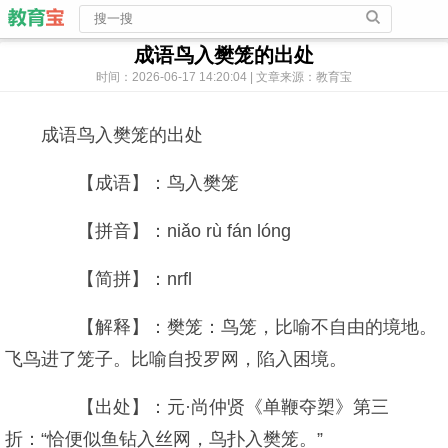
成语鸟入樊笼的出处
时间：2026-06-17 14:20:04 | 文章来源：教育宝
成语鸟入樊笼的出处
【成语】：鸟入樊笼
【拼音】：niǎo rù fán lóng
【简拼】：nrfl
【解释】：樊笼：鸟笼，比喻不自由的境地。
飞鸟进了笼子。比喻自投罗网，陷入困境。
【出处】：元·尚仲贤《单鞭夺槊》第三
折：“恰便似鱼钻入丝网，鸟扑入樊笼。”