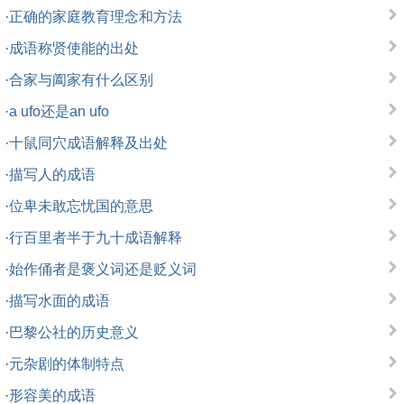
·
正确的家庭教育理念和方法
·
成语称贤使能的出处
·
合家与阖家有什么区别
·
a ufo还是an ufo
·
十鼠同穴成语解释及出处
·
描写人的成语
·
位卑未敢忘忧国的意思
·
行百里者半于九十成语解释
·
始作俑者是褒义词还是贬义词
·
描写水面的成语
·
巴黎公社的历史意义
·
元杂剧的体制特点
·
形容美的成语