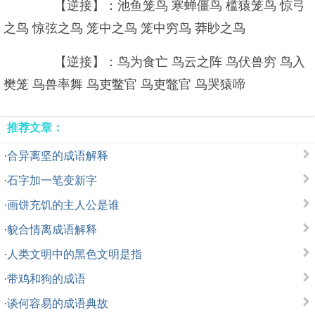
【逆接】：池鱼笼鸟 寒蝉僵鸟 槛猿笼鸟 惊弓
之鸟 惊弦之鸟 笼中之鸟 笼中穷鸟 莽眇之鸟
【逆接】：鸟为食亡 鸟云之阵 鸟伏兽穷 鸟入
樊笼 鸟兽率舞 鸟吏鳖官 鸟吏鼈官 鸟哭猿啼
推荐文章：
·
合异离坚的成语解释
·
石字加一笔变新字
·
画饼充饥的主人公是谁
·
貌合情离成语解释
·
人类文明中的黑色文明是指
·
带鸡和狗的成语
·
谈何容易的成语典故