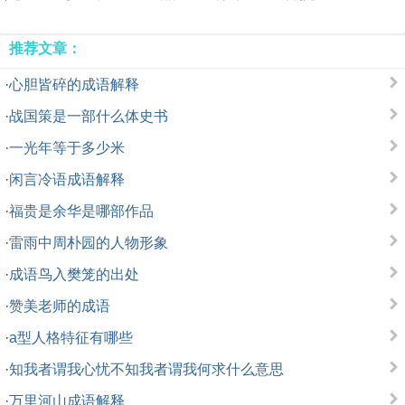
推荐文章：
·
心胆皆碎的成语解释
·
战国策是一部什么体史书
·
一光年等于多少米
·
闲言冷语成语解释
·
福贵是余华是哪部作品
·
雷雨中周朴园的人物形象
·
成语鸟入樊笼的出处
·
赞美老师的成语
·
a型人格特征有哪些
·
知我者谓我心忧不知我者谓我何求什么意思
·
万里河山成语解释